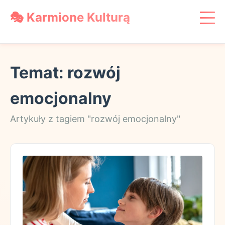
🎭 Karmione Kulturą
Książki
Miejsca
Temat: rozwój
Zabawa
Wychowanie
emocjonalny
Podróże
Artykuły z tagiem "rozwój emocjonalny"