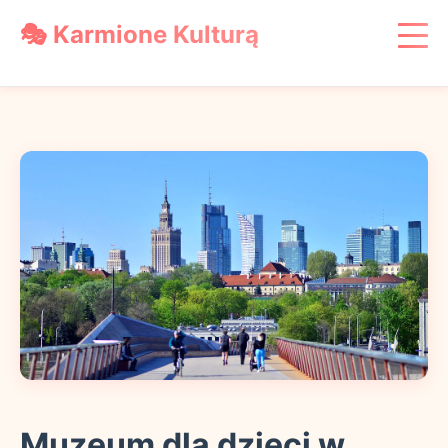
🎭 Karmione Kulturą
Książki
Miejsca
Zabawa
Wychowanie
Podróże
Muzeum dla dzieci w