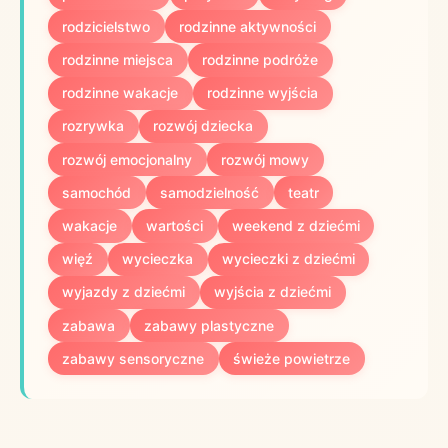
rodzicielstwo
rodzinne aktywności
rodzinne miejsca
rodzinne podróże
rodzinne wakacje
rodzinne wyjścia
rozrywka
rozwój dziecka
rozwój emocjonalny
rozwój mowy
samochód
samodzielność
teatr
wakacje
wartości
weekend z dziećmi
więź
wycieczka
wycieczki z dziećmi
wyjazdy z dziećmi
wyjścia z dziećmi
zabawa
zabawy plastyczne
zabawy sensoryczne
świeże powietrze