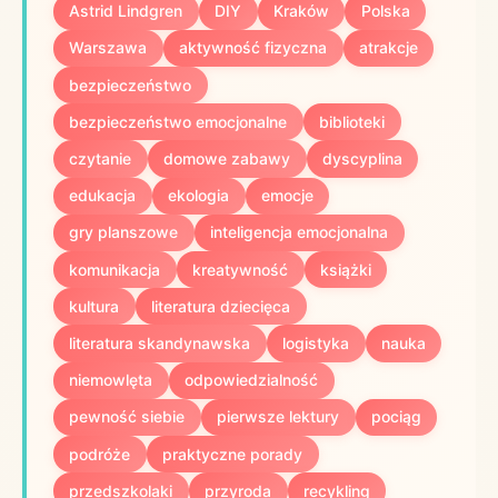
Astrid Lindgren
DIY
Kraków
Polska
Warszawa
aktywność fizyczna
atrakcje
bezpieczeństwo
bezpieczeństwo emocjonalne
biblioteki
czytanie
domowe zabawy
dyscyplina
edukacja
ekologia
emocje
gry planszowe
inteligencja emocjonalna
komunikacja
kreatywność
książki
kultura
literatura dziecięca
literatura skandynawska
logistyka
nauka
niemowlęta
odpowiedzialność
pewność siebie
pierwsze lektury
pociąg
podróże
praktyczne porady
przedszkolaki
przyroda
recykling